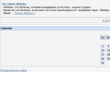
Что такое любовь
- Любовь- это болезнь, которая укладывает в постель,- сказал студент.
- Какая же это болезнь, если никто не хочет вылечиваться?- возражает врач. Любовь-
- Какая
...
Читать дальше »
1-10
1
Calendar
Пн
Вт
3
4
10
11
17
18
24
25
31
Полная версия сайта